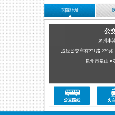
医院地址
公
泉州丰
途径公交车有221路,229路,
泉州市泉山区矿