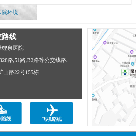
医院环境
交路线
泽鲤泉医院
328路,51路,B2路等公交线路.
山路22号155栋