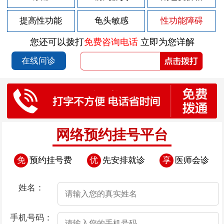
2026-07-29
男性前列腺炎是怎么形成
提高性功能
龟头敏感
性功能障碍
2026-07-29
哪些男性比较容易患前列腺炎
您还可以拨打
免费咨询电话
立即为您详解
2026-07-28
尿道后有颗粒
在线问诊
2026-07-25
尿道口边上的小颗粒是怎么回事
2026-07-24
男性患上了早泄疾病后怎么办
2026-07-24
男性患上早泄会有哪些症状
2026-07-24
导致男性早泄久治不愈的原因是什么
网络预约挂号平台
2026-07-24
哪些男性容易患上早泄？
免
预约挂号费
优
先安排就诊
享
医师会诊
2026-07-24
男性撸多了会导致早泄么
2026-07-23
尿道口边上小肉芽
姓名：
2026-07-22
尿道口瘙痒红肿怎么回事
手机号码：
2026-07-18
尿道口瘙痒什么原因