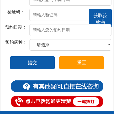
2026-07-18
男人怎么样“甩掉”阳痿
验证码：
获取验
2026-07-18
男性患阳痿的病因有哪些
证码
2026-07-18
男性患上阳痿前的信号
预约日期：
2026-07-18
男人易遭遇阳痿的“三道坎”是啥
预约病种：
2026-07-18
阳痿对男性有哪些影响呢
2026-07-16
尿道口流脓了怎么回事
提交
重置
2026-07-15
尿道口发红还有点痒
2026-07-15
尿道口发红发痒怎么回事
2026-07-14
尿道口上出小疙瘩
2026-07-13
包皮过长会对男性朋友的生活带来哪些影响？
2026-07-13
包皮过长危害都有哪些
2026-07-13
包皮过长产生的包皮垢有哪些危害