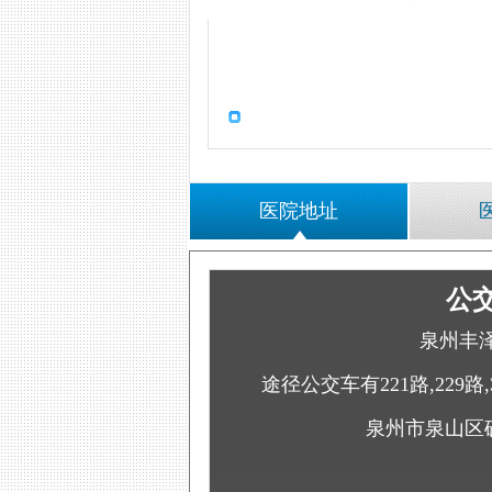
医院地址
公
泉州丰
途径公交车有221路,229路,
泉州市泉山区矿