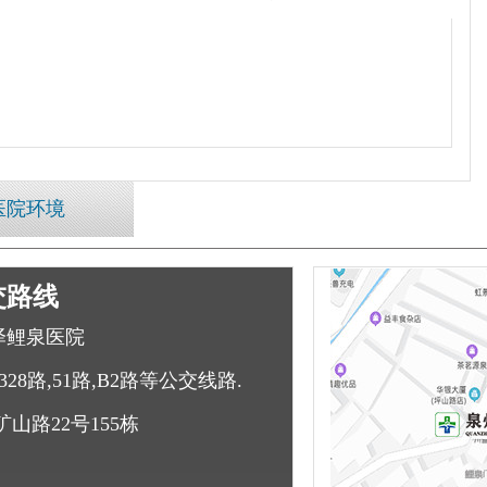
医院环境
交路线
泽鲤泉医院
328路,51路,B2路等公交线路.
山路22号155栋