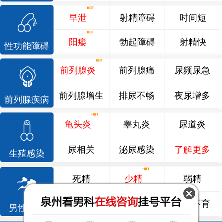
早泄
射精障碍
时间短
阳痿
勃起障碍
射精快
性功能障碍
前列腺炎
前列腺痛
尿频尿急
前列腺增生
排尿不畅
夜尿增多
前列腺疾病
龟头炎
睾丸炎
尿道炎
尿相关
泌尿感染
了解更多
生殖感染
死精
少精
弱精
精液异常
精子畸形
男性不育
男性不育