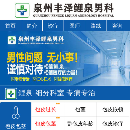
首页
简介
诊疗
医师
路线
咨询
鲤泉·细分科室 专病专治
包皮过长
包茎
包皮嵌顿
包皮包茎
割包皮年龄
包皮诊疗
包皮包茎