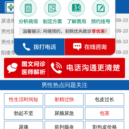
鲤泉·最新文章
2026-08-10
尿道疼痛该怎么办
2026-08-10
男性阳痿不治会怎样
2026-08-10
男性对阳痿的错误认识
2026-08-10
阳痿常见的并发症
2026-08-10
怎么护理阳痿患者
2026-08-10
治疗阳痿的较常见方法
2026-08-05
男性热点问题关注
尿道灼热是什么病
2026-08-05
轻度包皮过长可自行处理
性生活时间短
射精过快
包皮过长
2026-08-05
男性包皮过长有哪些影响
勃起不坚
尿频尿急
包茎
2026-08-05
做包皮手术应该注意什么
2026-08-05
尿痛
前列腺炎
割包皮价格
男性为什么会包皮过长