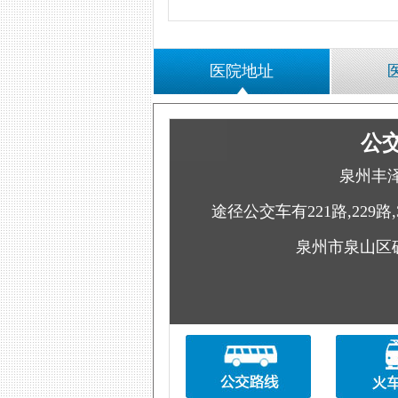
医院地址
公
泉州丰
途径公交车有221路,229路,
泉州市泉山区矿