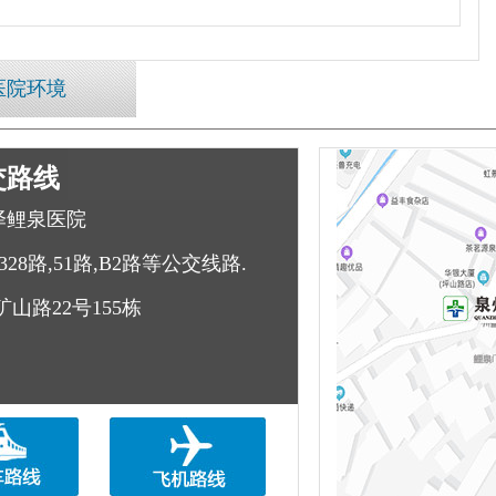
医院环境
交路线
泽鲤泉医院
328路,51路,B2路等公交线路.
山路22号155栋