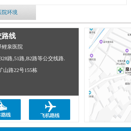
医院环境
交路线
泽鲤泉医院
328路,51路,B2路等公交线路.
山路22号155栋