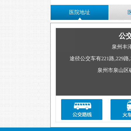
医院地址
公
泉州丰
途径公交车有221路,229路,
泉州市泉山区矿