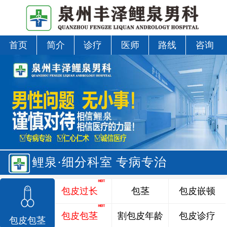
首页
简介
诊疗
医师
路线
咨询
鲤泉·细分科室 专病专治
包皮过长
包茎
包皮嵌顿
包皮包茎
割包皮年龄
包皮诊疗
包皮包茎