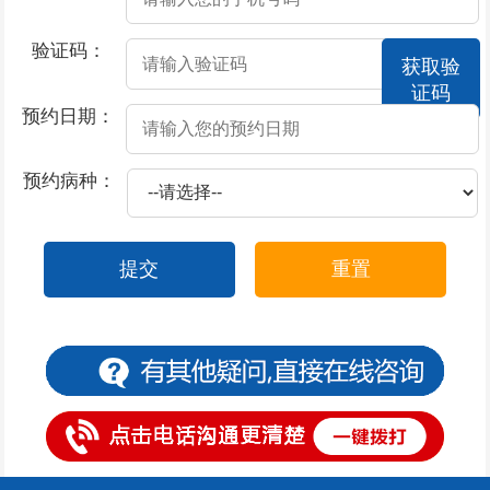
2026-07-18
男人怎么样“甩掉”阳痿
验证码：
获取验
2026-07-18
男性患阳痿的病因有哪些
证码
2026-07-18
男性患上阳痿前的信号
预约日期：
2026-07-18
男人易遭遇阳痿的“三道坎”是啥
预约病种：
2026-07-18
阳痿对男性有哪些影响呢
2026-07-16
尿道口流脓了怎么回事
提交
重置
2026-07-15
尿道口发红还有点痒
2026-07-15
尿道口发红发痒怎么回事
2026-07-14
尿道口上出小疙瘩
2026-07-13
包皮过长会对男性朋友的生活带来哪些影响？
2026-07-13
包皮过长危害都有哪些
2026-07-13
包皮过长产生的包皮垢有哪些危害